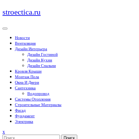
Перейти
stroectica.ru
к
содержимому
Новости
Вентиляция
Дизайн Интерьера
Дизайн Гостиной
Дизайн Кухни
Дизайн Спальни
Кровля Крыши
Монтаж Пола
Окна И Двери
Сантехника
Водопровод
Системы Отопления
Строительные Материалы
Фасад
Фундамент
Электрика
Закрыть
x
меню
Поиск