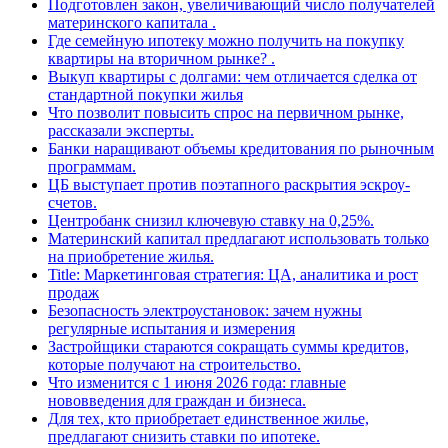
Подготовлен закон, увеличивающий число получателей
материнского капитала .
Где семейную ипотеку можно получить на покупку
квартиры на вторичном рынке? .
Выкуп квартиры с долгами: чем отличается сделка от
стандартной покупки жилья
Что позволит повысить спрос на первичном рынке,
рассказали эксперты.
Банки наращивают объемы кредитования по рыночным
программам.
ЦБ выступает против поэтапного раскрытия эскроу-
счетов.
Центробанк снизил ключевую ставку на 0,25%.
Материнский капитал предлагают использовать только
на приобретение жилья.
Title: Маркетинговая стратегия: ЦА, аналитика и рост
продаж
Безопасность электроустановок: зачем нужны
регулярные испытания и измерения
Застройщики стараются сокращать суммы кредитов,
которые получают на строительство.
Что изменится с 1 июня 2026 года: главные
нововведения для граждан и бизнеса.
Для тех, кто приобретает единственное жилье,
предлагают снизить ставки по ипотеке.