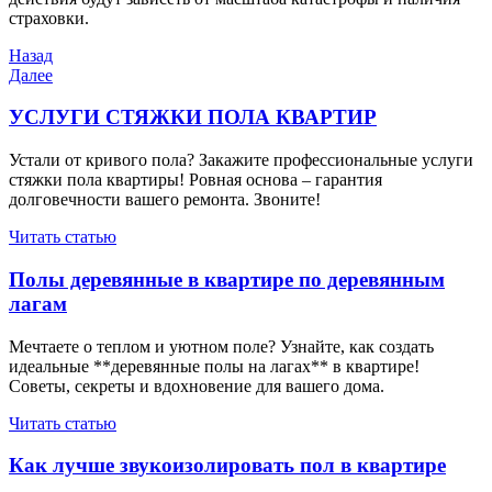
страховки.
Навигация
Предыдущая
Назад
запись
Следующая
Далее
по
запись
записям
УСЛУГИ СТЯЖКИ ПОЛА КВАРТИР
Устали от кривого пола? Закажите профессиональные услуги
стяжки пола квартиры! Ровная основа – гарантия
долговечности вашего ремонта. Звоните!
Читать статью
Полы деревянные в квартире по деревянным
лагам
Мечтаете о теплом и уютном поле? Узнайте, как создать
идеальные **деревянные полы на лагах** в квартире!
Советы, секреты и вдохновение для вашего дома.
Читать статью
Как лучше звукоизолировать пол в квартире