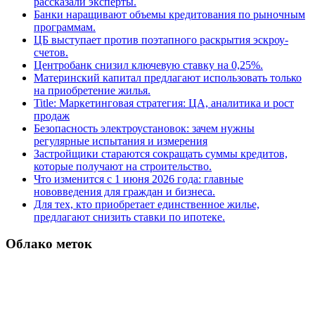
рассказали эксперты.
Банки наращивают объемы кредитования по рыночным
программам.
ЦБ выступает против поэтапного раскрытия эскроу-
счетов.
Центробанк снизил ключевую ставку на 0,25%.
Материнский капитал предлагают использовать только
на приобретение жилья.
Title: Маркетинговая стратегия: ЦА, аналитика и рост
продаж
Безопасность электроустановок: зачем нужны
регулярные испытания и измерения
Застройщики стараются сокращать суммы кредитов,
которые получают на строительство.
Что изменится с 1 июня 2026 года: главные
нововведения для граждан и бизнеса.
Для тех, кто приобретает единственное жилье,
предлагают снизить ставки по ипотеке.
Облако меток