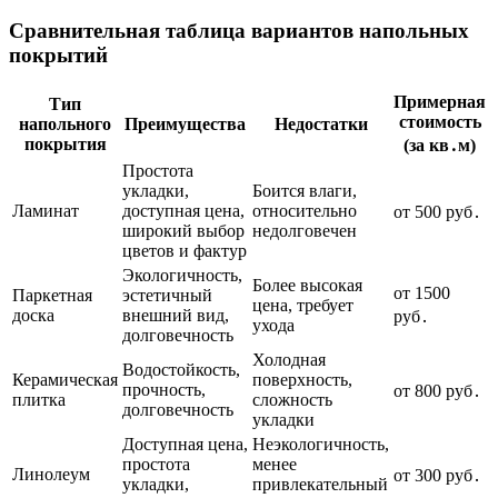
Сравнительная таблица вариантов напольных
покрытий
Примерная
Тип
стоимость
напольного
Преимущества
Недостатки
покрытия
(за кв․м)
Простота
укладки,
Боится влаги,
Ламинат
доступная цена,
относительно
от 500 руб․
широкий выбор
недолговечен
цветов и фактур
Экологичность,
Более высокая
от 1500
Паркетная
эстетичный
цена, требует
доска
внешний вид,
руб․
ухода
долговечность
Холодная
Водостойкость,
Керамическая
поверхность,
прочность,
от 800 руб․
плитка
сложность
долговечность
укладки
Доступная цена,
Неэкологичность,
простота
менее
Линолеум
от 300 руб․
укладки,
привлекательный