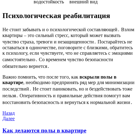
водостойкость
внешний вид
Психологическая реабилитация
Не стоит забывать и о психологической составляющей․ Взлом
квартиры – это сильный стресс, который может вызвать
чувство страха, тревоги и незащищенности․ Постарайтесь не
оставаться в одиночестве, поговорите с близкими, обратитесь
к психологу, если чувствуете, что не справляетесь с эмоциями
самостоятельно․ Со временем чувство безопасности
обязательно вернется․
Важно помнить, что после того, как
вскрыли полы в
квартире
, необходимо предпринять ряд мер для минимизации
последствий․ Не стоит паниковать, но и бездействовать тоже
нельзя․ Оперативность и правильные действия помогут вам
восстановить безопасность и вернуться к нормальной жизни․
Навигация
Предыдущая
Назад
запись
Следующая
Далее
по
запись
записям
Как делаются полы в квартире