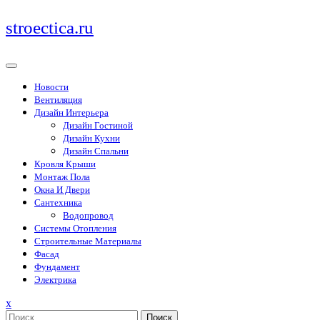
Перейти
stroectica.ru
к
содержимому
Новости
Вентиляция
Дизайн Интерьера
Дизайн Гостиной
Дизайн Кухни
Дизайн Спальни
Кровля Крыши
Монтаж Пола
Окна И Двери
Сантехника
Водопровод
Системы Отопления
Строительные Материалы
Фасад
Фундамент
Электрика
Закрыть
x
меню
Поиск