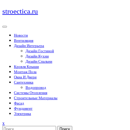
Перейти
stroectica.ru
к
содержимому
Новости
Вентиляция
Дизайн Интерьера
Дизайн Гостиной
Дизайн Кухни
Дизайн Спальни
Кровля Крыши
Монтаж Пола
Окна И Двери
Сантехника
Водопровод
Системы Отопления
Строительные Материалы
Фасад
Фундамент
Электрика
Закрыть
x
меню
Поиск