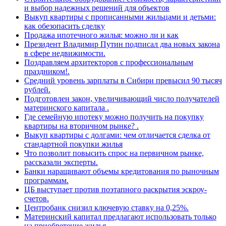
и выбор надежных решений для объектов
Выкуп квартиры с прописанными жильцами и детьми:
как обезопасить сделку
Продажа ипотечного жилья: можно ли и как
Президент Владимир Путин подписал два новых закона
в сфере недвижимости.
Поздравляем архитекторов с профессиональным
праздником!.
Средний уровень зарплаты в Сибири превысил 90 тысяч
рублей.
Подготовлен закон, увеличивающий число получателей
материнского капитала .
Где семейную ипотеку можно получить на покупку
квартиры на вторичном рынке? .
Выкуп квартиры с долгами: чем отличается сделка от
стандартной покупки жилья
Что позволит повысить спрос на первичном рынке,
рассказали эксперты.
Банки наращивают объемы кредитования по рыночным
программам.
ЦБ выступает против поэтапного раскрытия эскроу-
счетов.
Центробанк снизил ключевую ставку на 0,25%.
Материнский капитал предлагают использовать только
на приобретение жилья.