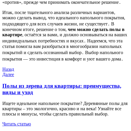
«против», прежде чем принимать окончательное решение․
Итак, после тщательного анализа различных вариантов,
можно сделать вывод, что идеального напольного покрытия,
подходящего для всех случаев жизни, не существует․ В
конечном итоге, решение о том,
чем можно сделать полы в
квартире
, остаётся за вами, и должно основываться на ваших
индивидуальных потребностях и вкусах․ Надеемся, что эта
статья помогла вам разобраться в многообразии напольных
покрытий и сделать осознанный выбор․ Выбор напольного
покрытия — это инвестиция в комфорт и уют вашего дома․
Навигация
Предыдущая
Назад
запись
Следующая
Далее
по
запись
записям
Полы из дерева для квартиры: преимущества,
виды и уход
Ищете идеальное напольное покрытие? Деревянные полы для
квартиры – это экологично, красиво и на века! Узнайте все
плюсы и минусы, чтобы сделать правильный выбор.
Читать статью