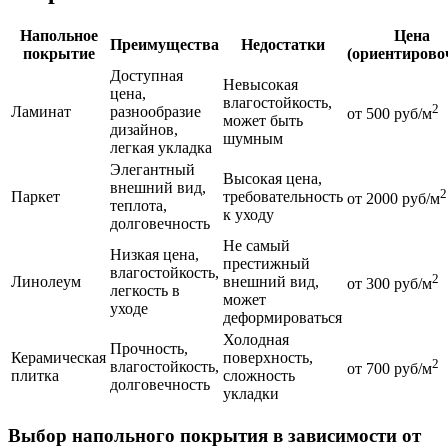
Напольное
Цена
Преимущества
Недостатки
покрытие
(ориентирово
Доступная
Невысокая
цена,
влагостойкость,
2
Ламинат
разнообразие
от 500 руб/м
может быть
дизайнов,
шумным
легкая укладка
Элегантный
Высокая цена,
внешний вид,
2
Паркет
требовательность
от 2000 руб/м
теплота,
к уходу
долговечность
Не самый
Низкая цена,
престижный
влагостойкость,
2
Линолеум
внешний вид,
от 300 руб/м
легкость в
может
уходе
деформироваться
Холодная
Прочность,
Керамическая
поверхность,
2
влагостойкость,
от 700 руб/м
плитка
сложность
долговечность
укладки
Выбор напольного покрытия в зависимости от