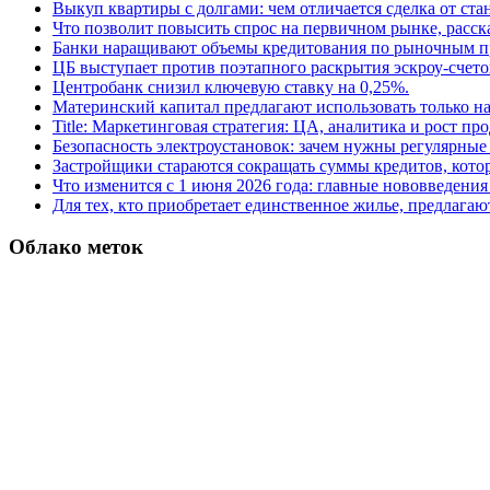
Выкуп квартиры с долгами: чем отличается сделка от ст
Что позволит повысить спрос на первичном рынке, расск
Банки наращивают объемы кредитования по рыночным п
ЦБ выступает против поэтапного раскрытия эскроу-счето
Центробанк снизил ключевую ставку на 0,25%.
Материнский капитал предлагают использовать только н
Title: Маркетинговая стратегия: ЦА, аналитика и рост пр
Безопасность электроустановок: зачем нужны регулярные
Застройщики стараются сокращать суммы кредитов, котор
Что изменится с 1 июня 2026 года: главные нововведения 
Для тех, кто приобретает единственное жилье, предлагаю
Облако меток