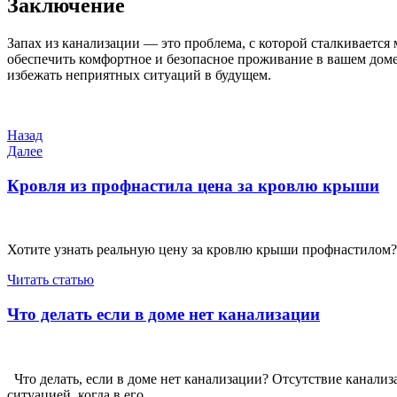
Заключение
Запах из канализации — это проблема, с которой сталкиваетс
обеспечить комфортное и безопасное проживание в вашем доме
избежать неприятных ситуаций в будущем.
Навигация
Предыдущая
Назад
запись
Следующая
Далее
по
запись
записям
Кровля из профнастила цена за кровлю крыши
Хотите узнать реальную цену за кровлю крыши профнастилом?
Читать статью
Что делать если в доме нет канализации
Что делать, если в доме нет канализации? Отсутствие канали
ситуацией, когда в его