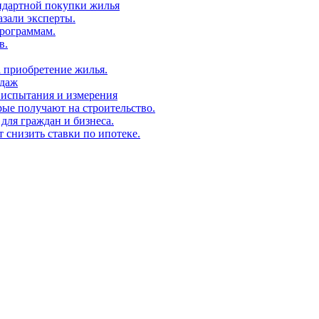
андартной покупки жилья
азали эксперты.
рограммам.
в.
а приобретение жилья.
одаж
 испытания и измерения
ые получают на строительство.
для граждан и бизнеса.
т снизить ставки по ипотеке.