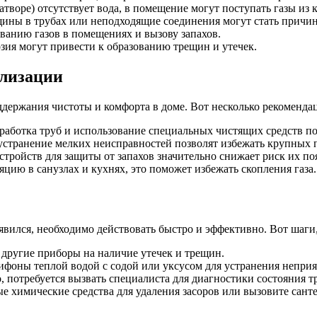
атворе) отсутствует вода, в помещение могут поступать газы из 
ины в трубах или неподходящие соединения могут стать причин
ванию газов в помещениях и вызову запахов.
ия могут привести к образованию трещин и утечек.
ализации
держания чистоты и комфорта в доме. Вот несколько рекомендац
работка труб и использование специальных чистящих средств по
устранение мелких неисправностей позволят избежать крупных 
тройств для защиты от запахов значительно снижает риск их по
цию в санузлах и кухнях, это поможет избежать скопления газа.
оявился, необходимо действовать быстро и эффективно. Вот шаги
другие приборы на наличие утечек и трещин.
фоны теплой водой с содой или уксусом для устранения неприя
, потребуется вызвать специалиста для диагностики состояния т
 химические средства для удаления засоров или вызовите сант