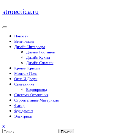
Перейти
stroectica.ru
к
содержимому
Новости
Вентиляция
Дизайн Интерьера
Дизайн Гостиной
Дизайн Кухни
Дизайн Спальни
Кровля Крыши
Монтаж Пола
Окна И Двери
Сантехника
Водопровод
Системы Отопления
Строительные Материалы
Фасад
Фундамент
Электрика
Закрыть
x
меню
Поиск