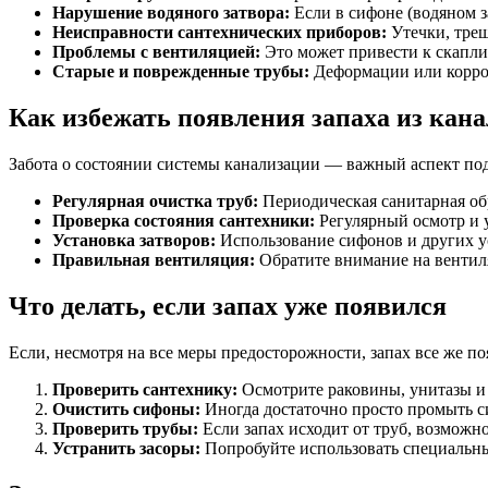
Нарушение водяного затвора:
Если в сифоне (водяном з
Неисправности сантехнических приборов:
Утечки, трещ
Проблемы с вентиляцией:
Это может привести к скапли
Старые и поврежденные трубы:
Деформации или корроз
Как избежать появления запаха из кан
Забота о состоянии системы канализации — важный аспект под
Регулярная очистка труб:
Периодическая санитарная об
Проверка состояния сантехники:
Регулярный осмотр и 
Установка затворов:
Использование сифонов и других ус
Правильная вентиляция:
Обратите внимание на вентиля
Что делать, если запах уже появился
Если, несмотря на все меры предосторожности, запах все же п
Проверить сантехнику:
Осмотрите раковины, унитазы и 
Очистить сифоны:
Иногда достаточно просто промыть си
Проверить трубы:
Если запах исходит от труб, возможно
Устранить засоры:
Попробуйте использовать специальные