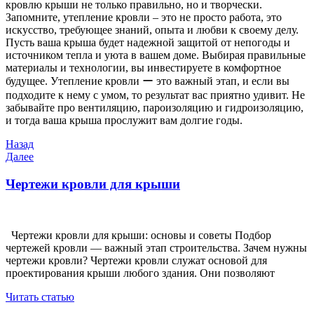
кровлю крыши не только правильно, но и творчески.
Запомните, утепление кровли – это не просто работа, это
искусство, требующее знаний, опыта и любви к своему делу.
Пусть ваша крыша будет надежной защитой от непогоды и
источником тепла и уюта в вашем доме. Выбирая правильные
материалы и технологии, вы инвестируете в комфортное
будущее. Утепление кровли ー это важный этап, и если вы
подходите к нему с умом, то результат вас приятно удивит. Не
забывайте про вентиляцию, пароизоляцию и гидроизоляцию,
и тогда ваша крыша прослужит вам долгие годы.
Навигация
Предыдущая
Назад
запись
Следующая
Далее
по
запись
записям
Чертежи кровли для крыши
Чертежи кровли для крыши: основы и советы Подбор
чертежей кровли — важный этап строительства. Зачем нужны
чертежи кровли? Чертежи кровли служат основой для
проектирования крыши любого здания. Они позволяют
Читать статью