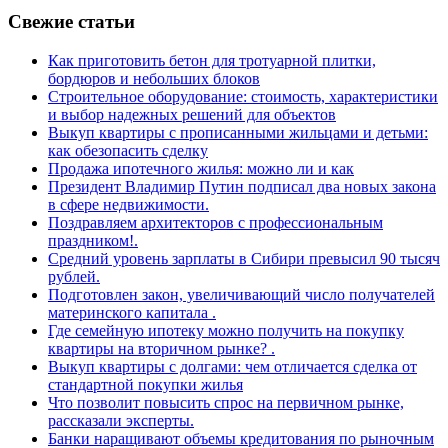
Свежие статьи
Как приготовить бетон для тротуарной плитки,
бордюров и небольших блоков
Строительное оборудование: стоимость, характеристики
и выбор надежных решений для объектов
Выкуп квартиры с прописанными жильцами и детьми:
как обезопасить сделку
Продажа ипотечного жилья: можно ли и как
Президент Владимир Путин подписал два новых закона
в сфере недвижимости.
Поздравляем архитекторов с профессиональным
праздником!.
Средний уровень зарплаты в Сибири превысил 90 тысяч
рублей.
Подготовлен закон, увеличивающий число получателей
материнского капитала .
Где семейную ипотеку можно получить на покупку
квартиры на вторичном рынке? .
Выкуп квартиры с долгами: чем отличается сделка от
стандартной покупки жилья
Что позволит повысить спрос на первичном рынке,
рассказали эксперты.
Банки наращивают объемы кредитования по рыночным