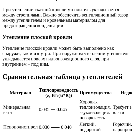
При утеплении скатной кровли утеплитель укладывается
между стропилами. Важно обеспечить вентиляционный зазор
между утеплителем и кровельным материалом для
предотвращения конденсации.
Утепление плоской кровли
Утепление плоской кровли может быть выполнено как
снаружи, так и изнутри. При наружном утеплении утеплитель
укладывается поверх гидроизоляционного слоя, при
внутреннем – под ним.
Сравнительная таблица утеплителей
Теплопроводность
Материал
Преимущества
Недо
(λ, Вт/(м*К))
Хорошая
Минеральная
теплоизоляция,
Требует 
0.035 ー 0.045
вата
звукоизоляция,
влаги
негорючесть
Легкий,
Горючий,
Пенополистирол
0.030 ⸺ 0.040
недорогой
паропрон