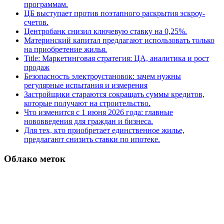
программам.
ЦБ выступает против поэтапного раскрытия эскроу-
счетов.
Центробанк снизил ключевую ставку на 0,25%.
Материнский капитал предлагают использовать только
на приобретение жилья.
Title: Маркетинговая стратегия: ЦА, аналитика и рост
продаж
Безопасность электроустановок: зачем нужны
регулярные испытания и измерения
Застройщики стараются сокращать суммы кредитов,
которые получают на строительство.
Что изменится с 1 июня 2026 года: главные
нововведения для граждан и бизнеса.
Для тех, кто приобретает единственное жилье,
предлагают снизить ставки по ипотеке.
Облако меток