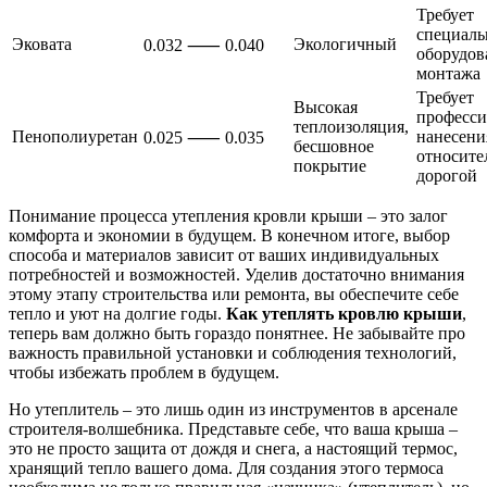
Требует
специаль
Эковата
Экологичный
0.032 ⸺ 0.040
оборудов
монтажа
Требует
Высокая
професси
теплоизоляция,
Пенополиуретан
нанесени
0.025 ⸺ 0.035
бесшовное
относите
покрытие
дорогой
Понимание процесса утепления кровли крыши – это залог
комфорта и экономии в будущем. В конечном итоге, выбор
способа и материалов зависит от ваших индивидуальных
потребностей и возможностей. Уделив достаточно внимания
этому этапу строительства или ремонта, вы обеспечите себе
тепло и уют на долгие годы.
Как утеплять кровлю крыши
,
теперь вам должно быть гораздо понятнее. Не забывайте про
важность правильной установки и соблюдения технологий,
чтобы избежать проблем в будущем.
Но утеплитель – это лишь один из инструментов в арсенале
строителя-волшебника. Представьте себе, что ваша крыша –
это не просто защита от дождя и снега, а настоящий термос,
хранящий тепло вашего дома. Для создания этого термоса