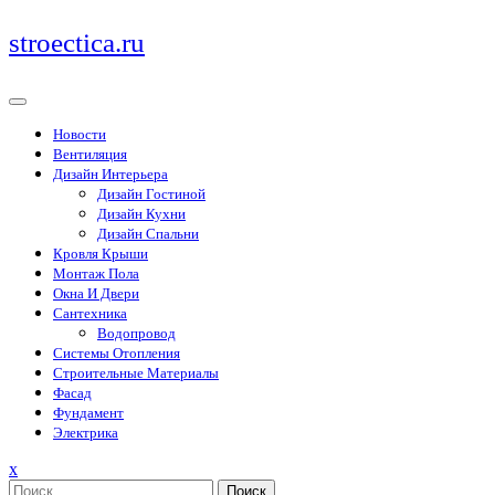
Перейти
stroectica.ru
к
содержимому
Новости
Вентиляция
Дизайн Интерьера
Дизайн Гостиной
Дизайн Кухни
Дизайн Спальни
Кровля Крыши
Монтаж Пола
Окна И Двери
Сантехника
Водопровод
Системы Отопления
Строительные Материалы
Фасад
Фундамент
Электрика
Закрыть
x
меню
Поиск