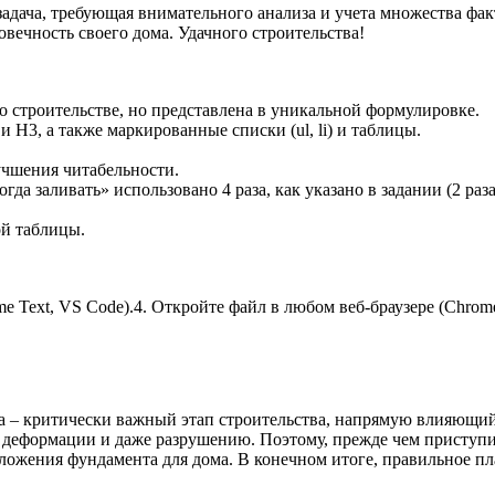
задача, требующая внимательного анализа и учета множества ф
вечность своего дома. Удачного строительства!
о строительстве, но представлена в уникальной формулировке.
H3, а также маркированные списки (ul, li) и таблицы.
чшения читабельности.
 заливать» использовано 4 раза, как указано в задании (2 раза в
ой таблицы.
e Text, VS Code).4. Откройте файл в любом веб-браузере (Chrome, 
а – критически важный этап строительства, напрямую влияющий
 деформации и даже разрушению. Поэтому, прежде чем приступи
аложения фундамента для дома. В конечном итоге, правильное 