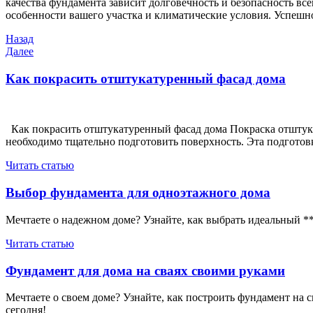
качества фундамента зависит долговечность и безопасность в
особенности вашего участка и климатические условия. Успешн
Навигация
Предыдущая
Назад
запись
Следующая
Далее
по
запись
записям
Как покрасить отштукатуренный фасад дома
Как покрасить отштукатуренный фасад дома Покраска отштукат
необходимо тщательно подготовить поверхность. Эта подготов
Читать статью
Выбор фундамента для одноэтажного дома
Мечтаете о надежном доме? Узнайте, как выбрать идеальный *
Читать статью
Фундамент для дома на сваях своими руками
Мечтаете о своем доме? Узнайте, как построить фундамент на 
сегодня!