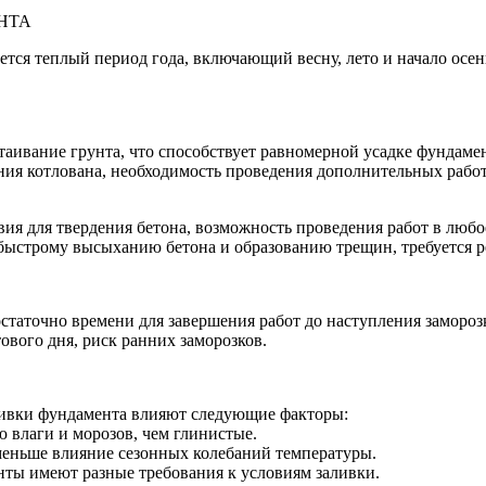
НТА
тся теплый период года, включающий весну, лето и начало осе
таивание грунта, что способствует равномерной усадке фундамен
ния котлована, необходимость проведения дополнительных рабо
ия для твердения бетона, возможность проведения работ в любое
 быстрому высыханию бетона и образованию трещин, требуется 
статочно времени для завершения работ до наступления замороз
ового дня, риск ранних заморозков.
ливки фундамента влияют следующие факторы:
 влаги и морозов, чем глинистые.
меньше влияние сезонных колебаний температуры.
нты имеют разные требования к условиям заливки.