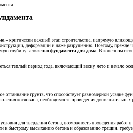
амента
ундамента
ма
– критически важный этап строительства, напрямую влияющи
нструкции, деформации и даже разрушению. Поэтому, прежде че
аемую глубину заложения
фундамента для дома
. В конечном ито
ться теплый период года, включающий весну, лето и начало ос
е оттаивание грунта, что способствует равномерной усадке фун
опления котлована, необходимость проведения дополнительных 
условия для твердения бетона, возможность проведения работ в 
ти к быстрому высыханию бетона и образованию трещин, требуе