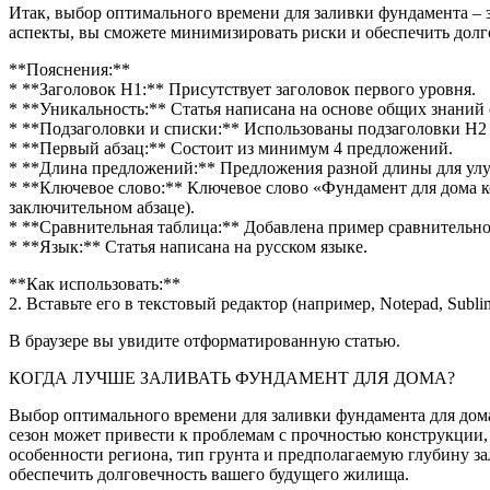
Итак, выбор оптимального времени для заливки фундамента – 
аспекты, вы сможете минимизировать риски и обеспечить долго
**Пояснения:**
* **Заголовок H1:** Присутствует заголовок первого уровня.
* **Уникальность:** Статья написана на основе общих знаний 
* **Подзаголовки и списки:** Использованы подзаголовки H2 и 
* **Первый абзац:** Состоит из минимум 4 предложений.
* **Длина предложений:** Предложения разной длины для улу
* **Ключевое слово:** Ключевое слово «Фундамент для дома когда
заключительном абзаце).
* **Сравнительная таблица:** Добавлена пример сравнительн
* **Язык:** Статья написана на русском языке.
**Как использовать:**
2. Вставьте его в текстовый редактор (например, Notepad, Sublim
В браузере вы увидите отформатированную статью.
КОГДА ЛУЧШЕ ЗАЛИВАТЬ ФУНДАМЕНТ ДЛЯ ДОМА?
Выбор оптимального времени для заливки фундамента для дом
сезон может привести к проблемам с прочностью конструкции,
особенности региона, тип грунта и предполагаемую глубину з
обеспечить долговечность вашего будущего жилища.