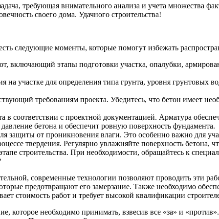
задача, требующая внимательного анализа и учета множества ф
вечность своего дома. Удачного строительства!
честь следующие моменты, которые помогут избежать распростр
от, включающий этапы подготовки участка, опалубки, армирован
ия на участке для определения типа грунта, уровня грунтовых 
тствующий требованиям проекта. Убедитесь, что бетон имеет не
в соответствии с проектной документацией. Арматура обеспечи
 давление бетона и обеспечит ровную поверхность фундамента.
я защиты от проникновения влаги. Это особенно важно для уча
процессе твердения. Регулярно увлажняйте поверхность бетона, 
 этапе строительства. При необходимости, обращайтесь к специа
?
ельной, современные технологии позволяют проводить эти работ
оторые предотвращают его замерзание. Также необходимо обеспе
вает стоимость работ и требует высокой квалификации строител
, которое необходимо принимать, взвесив все «за» и «против». 