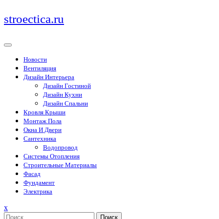
Перейти
stroectica.ru
к
содержимому
Новости
Вентиляция
Дизайн Интерьера
Дизайн Гостиной
Дизайн Кухни
Дизайн Спальни
Кровля Крыши
Монтаж Пола
Окна И Двери
Сантехника
Водопровод
Системы Отопления
Строительные Материалы
Фасад
Фундамент
Электрика
Закрыть
x
меню
Поиск