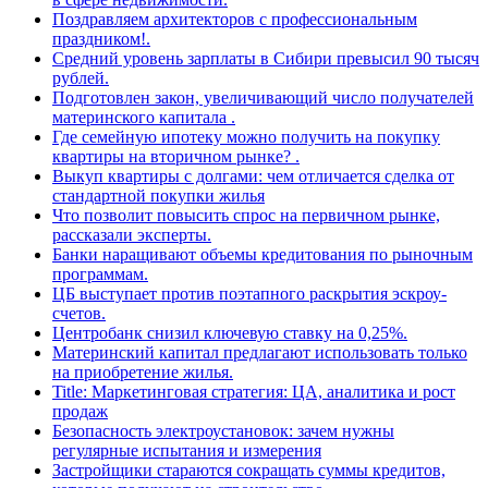
Поздравляем архитекторов с профессиональным
праздником!.
Средний уровень зарплаты в Сибири превысил 90 тысяч
рублей.
Подготовлен закон, увеличивающий число получателей
материнского капитала .
Где семейную ипотеку можно получить на покупку
квартиры на вторичном рынке? .
Выкуп квартиры с долгами: чем отличается сделка от
стандартной покупки жилья
Что позволит повысить спрос на первичном рынке,
рассказали эксперты.
Банки наращивают объемы кредитования по рыночным
программам.
ЦБ выступает против поэтапного раскрытия эскроу-
счетов.
Центробанк снизил ключевую ставку на 0,25%.
Материнский капитал предлагают использовать только
на приобретение жилья.
Title: Маркетинговая стратегия: ЦА, аналитика и рост
продаж
Безопасность электроустановок: зачем нужны
регулярные испытания и измерения
Застройщики стараются сокращать суммы кредитов,