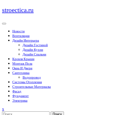
Перейти
stroectica.ru
к
содержимому
Новости
Вентиляция
Дизайн Интерьера
Дизайн Гостиной
Дизайн Кухни
Дизайн Спальни
Кровля Крыши
Монтаж Пола
Окна И Двери
Сантехника
Водопровод
Системы Отопления
Строительные Материалы
Фасад
Фундамент
Электрика
Закрыть
x
меню
Поиск