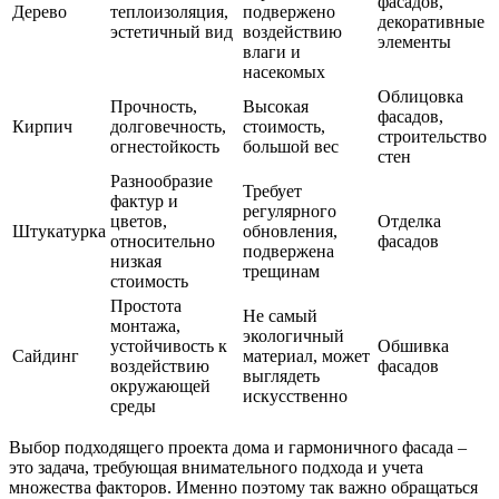
фасадов,
Дерево
теплоизоляция,
подвержено
декоративные
эстетичный вид
воздействию
элементы
влаги и
насекомых
Облицовка
Прочность,
Высокая
фасадов,
Кирпич
долговечность,
стоимость,
строительство
огнестойкость
большой вес
стен
Разнообразие
Требует
фактур и
регулярного
цветов,
Отделка
Штукатурка
обновления,
относительно
фасадов
подвержена
низкая
трещинам
стоимость
Простота
Не самый
монтажа,
экологичный
устойчивость к
Обшивка
Сайдинг
материал, может
воздействию
фасадов
выглядеть
окружающей
искусственно
среды
Выбор подходящего проекта дома и гармоничного фасада –
это задача, требующая внимательного подхода и учета
множества факторов. Именно поэтому так важно обращаться