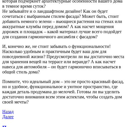
которая подчеркнет архитектурные особенности вашего дома
в темное время суток?
Не забывайте и о ландшафтном дизайне! Как он будет
сочетаться с выбранным стилем фасада? Может быть, стоит
добавить немного зелени – вьющиеся растения на стенах или
аккуратные клумбы перед домом? А как насчет мощения
дорожек и площадок – какой материал лучше всего подойдет
для создания гармоничного ансамбля с фасадом?
И, конечно же, не стоит забывать о функциональности!
Насколько удобным и практичным будет ваш дом для
повседневной жизни? Предусмотрели ли вы достаточно места
для хранения вещей на террасе или веранде? А как насчет
навеса для автомобиля – он будет гармонично вписываться в
общий стиль дома?
Помните, что идеальный дом – это не просто красивый фасад,
но и удобное, функциональное и уютное пространство, где
каждая деталь продумана до мелочей. Готовы ли вы уделить
достаточно внимания всем этим аспектам, чтобы создать дом
своей мечты?
Навигация
Предыдущая
Назад
запись
Следующая
Далее
по
запись