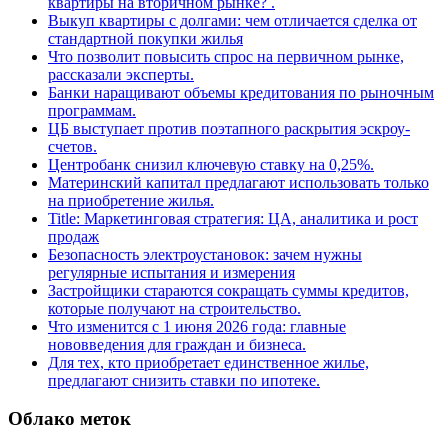
квартиры на вторичном рынке? .
Выкуп квартиры с долгами: чем отличается сделка от
стандартной покупки жилья
Что позволит повысить спрос на первичном рынке,
рассказали эксперты.
Банки наращивают объемы кредитования по рыночным
программам.
ЦБ выступает против поэтапного раскрытия эскроу-
счетов.
Центробанк снизил ключевую ставку на 0,25%.
Материнский капитал предлагают использовать только
на приобретение жилья.
Title: Маркетинговая стратегия: ЦА, аналитика и рост
продаж
Безопасность электроустановок: зачем нужны
регулярные испытания и измерения
Застройщики стараются сокращать суммы кредитов,
которые получают на строительство.
Что изменится с 1 июня 2026 года: главные
нововведения для граждан и бизнеса.
Для тех, кто приобретает единственное жилье,
предлагают снизить ставки по ипотеке.
Облако меток