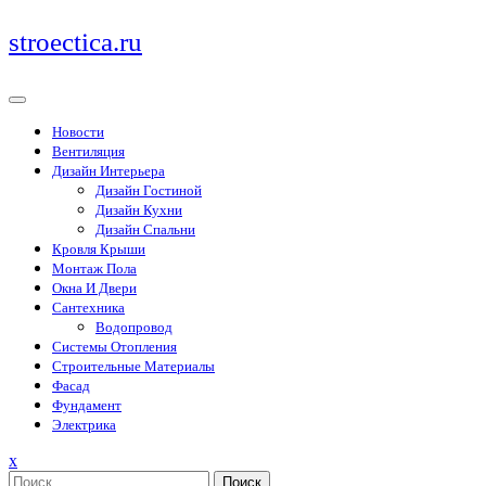
Перейти
stroectica.ru
к
содержимому
Новости
Вентиляция
Дизайн Интерьера
Дизайн Гостиной
Дизайн Кухни
Дизайн Спальни
Кровля Крыши
Монтаж Пола
Окна И Двери
Сантехника
Водопровод
Системы Отопления
Строительные Материалы
Фасад
Фундамент
Электрика
Закрыть
x
меню
Поиск