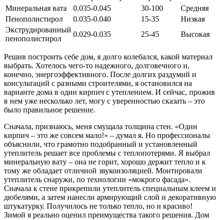
Минеральная вата
0.035-0.045
30-100
Средняя
Пенополистирол
0.035-0.040
15-35
Низкая
Экструдированный
0.029-0.035
25-45
Высокая
пенополистирол
Решив построить себе дом, я долго колебался, какой материал
выбрать. Хотелось чего-то надежного, долговечного и,
конечно, энергоэффективного. После долгих раздумий и
консультаций с разными строителями, я остановился на
варианте дома в один кирпич с утеплением. И сейчас, прожив
в нем уже несколько лет, могу с уверенностью сказать – это
было правильное решение.
Сначала, признаюсь, меня смущала толщина стен. «Один
кирпич – это же совсем мало!» – думал я. Но профессионалы
объяснили, что грамотно подобранный и установленный
утеплитель решает все проблемы с теплопотерями. Я выбрал
минеральную вату – она не горит, хорошо держит тепло и к
тому же обладает отличной звукоизоляцией. Монтировали
утеплитель снаружи, по технологии «мокрого фасада».
Сначала к стене прикрепили утеплитель специальным клеем и
дюбелями, а затем нанесли армирующий слой и декоративную
штукатурку. Получилось не только тепло, но и красиво!
Зимой я реально оценил преимущества такого решения. Дом