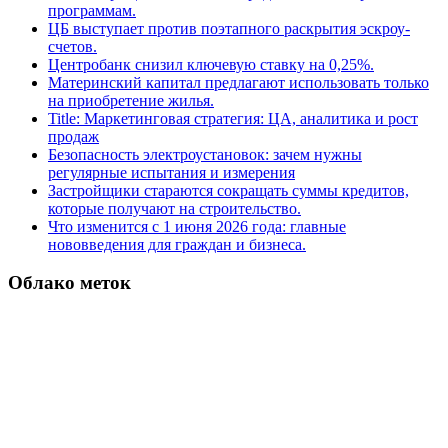
программам.
ЦБ выступает против поэтапного раскрытия эскроу-
счетов.
Центробанк снизил ключевую ставку на 0,25%.
Материнский капитал предлагают использовать только
на приобретение жилья.
Title: Маркетинговая стратегия: ЦА, аналитика и рост
продаж
Безопасность электроустановок: зачем нужны
регулярные испытания и измерения
Застройщики стараются сокращать суммы кредитов,
которые получают на строительство.
Что изменится с 1 июня 2026 года: главные
нововведения для граждан и бизнеса.
Облако меток