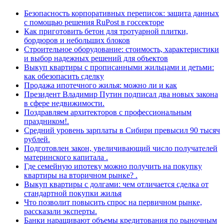
Безопасность корпоративных переписок: защита данных
с помощью решения RuPost в госсекторе
Как приготовить бетон для тротуарной плитки,
бордюров и небольших блоков
Строительное оборудование: стоимость, характеристики
и выбор надежных решений для объектов
Выкуп квартиры с прописанными жильцами и детьми:
как обезопасить сделку
Продажа ипотечного жилья: можно ли и как
Президент Владимир Путин подписал два новых закона
в сфере недвижимости.
Поздравляем архитекторов с профессиональным
праздником!.
Средний уровень зарплаты в Сибири превысил 90 тысяч
рублей.
Подготовлен закон, увеличивающий число получателей
материнского капитала .
Где семейную ипотеку можно получить на покупку
квартиры на вторичном рынке? .
Выкуп квартиры с долгами: чем отличается сделка от
стандартной покупки жилья
Что позволит повысить спрос на первичном рынке,
рассказали эксперты.
Банки наращивают объемы кредитования по рыночным