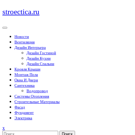
Перейти
stroectica.ru
к
содержимому
Новости
Вентиляция
Дизайн Интерьера
Дизайн Гостиной
Дизайн Кухни
Дизайн Спальни
Кровля Крыши
Монтаж Пола
Окна И Двери
Сантехника
Водопровод
Системы Отопления
Строительные Материалы
Фасад
Фундамент
Электрика
Закрыть
x
меню
Поиск