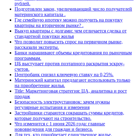
рублей.
Подготовлен закон, увеличивающий число получателей
материнского капитала .
Где семейную ипотеку можно получить на покупку
квартиры на вторичном рынке? .
Выкуп квартиры с долгами: чем отличается сделка от
стандартной покупки жилья
Что позволит повысить спрос на первичном рынке,
рассказали эксперты.
Банки наращивают объемы кредитования по рыночным
программам.
ЦБ выступает против поэтапного раскрытия эскроу-
счетов.
Центробанк снизил ключевую ставку на 0,25%.
Материнский капитал предлагают использовать только
на приобретение жилья.
Title: Маркетинговая стратегия: ЦА, аналитика и рост
продаж
Безопасность электроустановок: зачем нужны
регулярные испытания и измерения
Застройщики стараются сокращать суммы кредитов,
которые получают на строительство.
Что изменится с 1 июня 2026 года: главные
нововведения для граждан и бизнеса.
Для тех, кто приобретает единственное жилье,