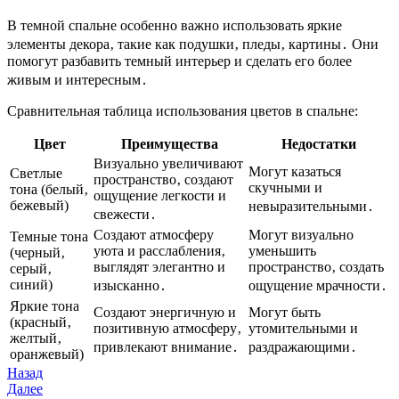
В темной спальне особенно важно использовать яркие
элементы декора‚ такие как подушки‚ пледы‚ картины․ Они
помогут разбавить темный интерьер и сделать его более
живым и интересным․
Сравнительная таблица использования цветов в спальне:
Цвет
Преимущества
Недостатки
Визуально увеличивают
Могут казаться
Светлые
пространство‚ создают
скучными и
тона (белый‚
ощущение легкости и
бежевый)
невыразительными․
свежести․
Создают атмосферу
Могут визуально
Темные тона
уюта и расслабления‚
уменьшить
(черный‚
выглядят элегантно и
пространство‚ создать
серый‚
синий)
изысканно․
ощущение мрачности․
Яркие тона
Создают энергичную и
Могут быть
(красный‚
позитивную атмосферу‚
утомительными и
желтый‚
привлекают внимание․
раздражающими․
оранжевый)
Навигация
Предыдущая
Назад
запись
Следующая
Далее