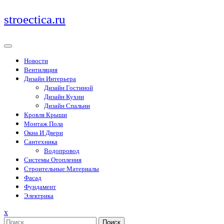
Перейти
stroectica.ru
к
содержимому
Новости
Вентиляция
Дизайн Интерьера
Дизайн Гостиной
Дизайн Кухни
Дизайн Спальни
Кровля Крыши
Монтаж Пола
Окна И Двери
Сантехника
Водопровод
Системы Отопления
Строительные Материалы
Фасад
Фундамент
Электрика
Закрыть
x
меню
Поиск