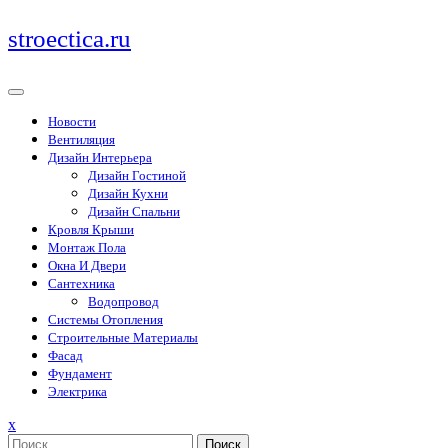
Перейти
stroectica.ru
к
содержимому
Новости
Вентиляция
Дизайн Интерьера
Дизайн Гостиной
Дизайн Кухни
Дизайн Спальни
Кровля Крыши
Монтаж Пола
Окна И Двери
Сантехника
Водопровод
Системы Отопления
Строительные Материалы
Фасад
Фундамент
Электрика
Закрыть
x
меню
Поиск