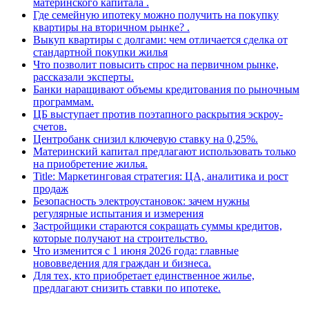
материнского капитала .
Где семейную ипотеку можно получить на покупку
квартиры на вторичном рынке? .
Выкуп квартиры с долгами: чем отличается сделка от
стандартной покупки жилья
Что позволит повысить спрос на первичном рынке,
рассказали эксперты.
Банки наращивают объемы кредитования по рыночным
программам.
ЦБ выступает против поэтапного раскрытия эскроу-
счетов.
Центробанк снизил ключевую ставку на 0,25%.
Материнский капитал предлагают использовать только
на приобретение жилья.
Title: Маркетинговая стратегия: ЦА, аналитика и рост
продаж
Безопасность электроустановок: зачем нужны
регулярные испытания и измерения
Застройщики стараются сокращать суммы кредитов,
которые получают на строительство.
Что изменится с 1 июня 2026 года: главные
нововведения для граждан и бизнеса.
Для тех, кто приобретает единственное жилье,
предлагают снизить ставки по ипотеке.