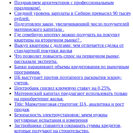
Поздравляем архитекторов с профессиональным
праздником!.
Средний уровень зарплаты в Сибири превысил 90 тысяч
рублей.
Подготовлен закон, увеличивающий число получателей
материнского капитала .
Где семейную ипотеку можно получить на покупку
квартиры на вторичном рынке? .
Выкуп квартиры с долгами: чем отличается сделка от
стандартной покупки жилья
Что позволит повысить спрос на первичном рынке,
рассказали эксперты.
Банки наращивают объемы кредитования по рыночным
программам.
ЦБ выступает против поэтапного раскрытия эскроу-
счетов.
Центробанк снизил ключевую ставку на 0,25%.
Материнский капитал предлагают использовать только
на приобретение жилья.
Title: Маркетинговая стратегия: ЦА, аналитика и рост
продаж
Безопасность электроустановок: зачем нужны
регулярные испытания и измерения
Застройщики стараются сокращать суммы кредитов,
которые получают на строительство.