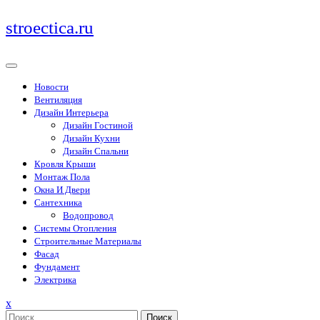
Перейти
stroectica.ru
к
содержимому
Новости
Вентиляция
Дизайн Интерьера
Дизайн Гостиной
Дизайн Кухни
Дизайн Спальни
Кровля Крыши
Монтаж Пола
Окна И Двери
Сантехника
Водопровод
Системы Отопления
Строительные Материалы
Фасад
Фундамент
Электрика
Закрыть
x
меню
Поиск