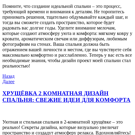
Помните, что создание идеальной спальни – это процесс,
требующий времени и внимания к деталям. Не торопитесь
принимать решения, тщательно обдумывайте каждый шаг, и
тогда вы сможете создать пространство, которое будет
радовать вас долгие годы. Уделите внимание мелочам,
которые создают атмосферу уюта и комфорта: мягкому ковру у
кровати, ароматическим свечам или диффузорам, любимым
фотографиям на стенах. Ваша спальня должна быть
отражением вашей личности и местом, где вы чувствуете себя
максимально комфортно и расслабленно. Теперь у вас есть все
необходимые знания, чтобы дизайн проект моей спальни стал
реальностью!
Навигация
Предыдущая
Назад
запись
Следующая
Далее
по
запись
записям
ХРУЩЁВКА 2 КОМНАТНАЯ ДИЗАЙН
СПАЛЬНЯ: СВЕЖИЕ ИДЕИ ДЛЯ КОМФОРТА
Уютная и стильная спальня в 2-комнатной хрущёвке – это
реально! Секреты дизайна, которые визуально увеличат
пространство и создадут атмосферу релакса. Вдохновляйтесь!