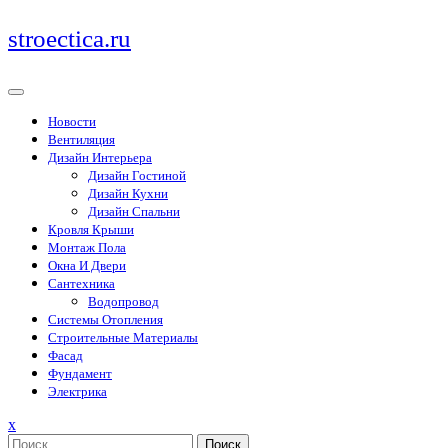
Перейти
stroectica.ru
к
содержимому
Новости
Вентиляция
Дизайн Интерьера
Дизайн Гостиной
Дизайн Кухни
Дизайн Спальни
Кровля Крыши
Монтаж Пола
Окна И Двери
Сантехника
Водопровод
Системы Отопления
Строительные Материалы
Фасад
Фундамент
Электрика
Закрыть
x
меню
Поиск