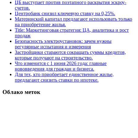
ЦБ выступает против поэтапного раскрытия эскроу-
счетов.
Центробанк снизил ключевую ставку на 0,25%.
Материнский капитал предлагают использовать только
на приобретение жилья.
Title: Маркетинговая стратегия: ЦА, аналитика и рост
продаж
Безопасность электроустановок: зачем нужны
регулярные испытания и измерения
Застройщики стараются сокращать суммы кредитов,
которые получают на строительство.
Что изменится с 1 июня 2026 года: главные
нововведения для граждан и бизнеса.
Для тех, кто приобретает единственное жилье,
предлагают снизить ставки по ипотеке.
Облако меток