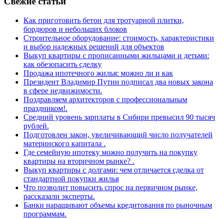
Свежие статьи
Как приготовить бетон для тротуарной плитки,
бордюров и небольших блоков
Строительное оборудование: стоимость, характеристики
и выбор надежных решений для объектов
Выкуп квартиры с прописанными жильцами и детьми:
как обезопасить сделку
Продажа ипотечного жилья: можно ли и как
Президент Владимир Путин подписал два новых закона
в сфере недвижимости.
Поздравляем архитекторов с профессиональным
праздником!.
Средний уровень зарплаты в Сибири превысил 90 тысяч
рублей.
Подготовлен закон, увеличивающий число получателей
материнского капитала .
Где семейную ипотеку можно получить на покупку
квартиры на вторичном рынке? .
Выкуп квартиры с долгами: чем отличается сделка от
стандартной покупки жилья
Что позволит повысить спрос на первичном рынке,
рассказали эксперты.
Банки наращивают объемы кредитования по рыночным
программам.