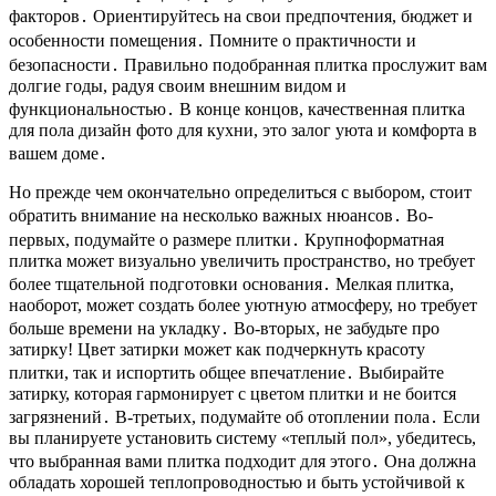
факторов․ Ориентируйтесь на свои предпочтения, бюджет и
особенности помещения․ Помните о практичности и
безопасности․ Правильно подобранная плитка прослужит вам
долгие годы, радуя своим внешним видом и
функциональностью․ В конце концов, качественная плитка
для пола дизайн фото для кухни, это залог уюта и комфорта в
вашем доме․
Но прежде чем окончательно определиться с выбором, стоит
обратить внимание на несколько важных нюансов․ Во-
первых, подумайте о размере плитки․ Крупноформатная
плитка может визуально увеличить пространство, но требует
более тщательной подготовки основания․ Мелкая плитка,
наоборот, может создать более уютную атмосферу, но требует
больше времени на укладку․ Во-вторых, не забудьте про
затирку! Цвет затирки может как подчеркнуть красоту
плитки, так и испортить общее впечатление․ Выбирайте
затирку, которая гармонирует с цветом плитки и не боится
загрязнений․ В-третьих, подумайте об отоплении пола․ Если
вы планируете установить систему «теплый пол», убедитесь,
что выбранная вами плитка подходит для этого․ Она должна
обладать хорошей теплопроводностью и быть устойчивой к