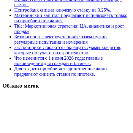
счетов.
Центробанк снизил ключевую ставку на 0,25%.
Материнский капитал предлагают использовать только
на приобретение жилья.
Title: Маркетинговая стратегия: ЦА, аналитика и рост
продаж
Безопасность электроустановок: зачем нужны
регулярные испытания и измерения
Застройщики стараются сокращать суммы кредитов,
которые получают на строительство.
Что изменится с 1 июня 2026 года: главные
нововведения для граждан и бизнеса.
Для тех, кто приобретает единственное жилье,
предлагают снизить ставки по ипотеке.
Облако меток