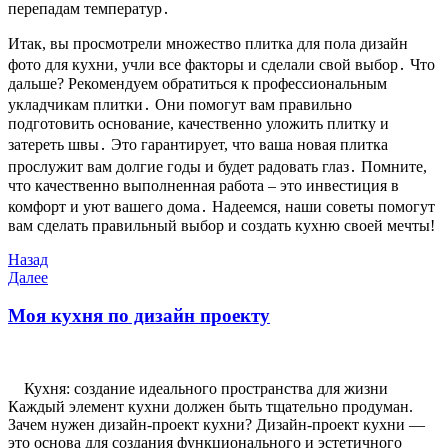
перепадам температур․
Итак, вы просмотрели множество плитка для пола дизайн
фото для кухни, учли все факторы и сделали свой выбор․ Что
дальше? Рекомендуем обратиться к профессиональным
укладчикам плитки․ Они помогут вам правильно
подготовить основание, качественно уложить плитку и
затереть швы․ Это гарантирует, что ваша новая плитка
прослужит вам долгие годы и будет радовать глаз․ Помните,
что качественно выполненная работа – это инвестиция в
комфорт и уют вашего дома․ Надеемся, наши советы помогут
вам сделать правильный выбор и создать кухню своей мечты!
Навигация
Предыдущая
Назад
запись
Следующая
Далее
по
запись
записям
Моя кухня по дизайн проекту
Кухня: создание идеального пространства для жизни
Каждый элемент кухни должен быть тщательно продуман.
Зачем нужен дизайн-проект кухни? Дизайн-проект кухни —
это основа для создания функционального и эстетичного