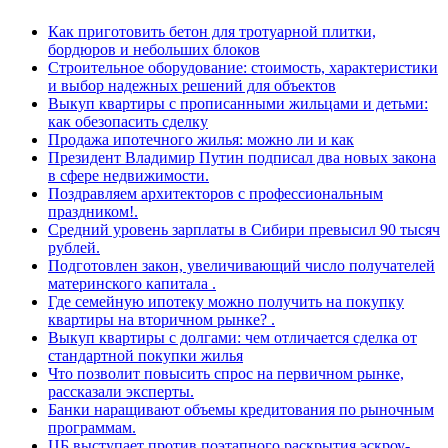
Как приготовить бетон для тротуарной плитки,
бордюров и небольших блоков
Строительное оборудование: стоимость, характеристики
и выбор надежных решений для объектов
Выкуп квартиры с прописанными жильцами и детьми:
как обезопасить сделку
Продажа ипотечного жилья: можно ли и как
Президент Владимир Путин подписал два новых закона
в сфере недвижимости.
Поздравляем архитекторов с профессиональным
праздником!.
Средний уровень зарплаты в Сибири превысил 90 тысяч
рублей.
Подготовлен закон, увеличивающий число получателей
материнского капитала .
Где семейную ипотеку можно получить на покупку
квартиры на вторичном рынке? .
Выкуп квартиры с долгами: чем отличается сделка от
стандартной покупки жилья
Что позволит повысить спрос на первичном рынке,
рассказали эксперты.
Банки наращивают объемы кредитования по рыночным
программам.
ЦБ выступает против поэтапного раскрытия эскроу-