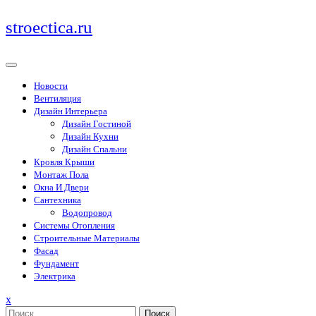
Перейти
stroectica.ru
к
содержимому
Новости
Вентиляция
Дизайн Интерьера
Дизайн Гостиной
Дизайн Кухни
Дизайн Спальни
Кровля Крыши
Монтаж Пола
Окна И Двери
Сантехника
Водопровод
Системы Отопления
Строительные Материалы
Фасад
Фундамент
Электрика
Закрыть
x
меню
Поиск