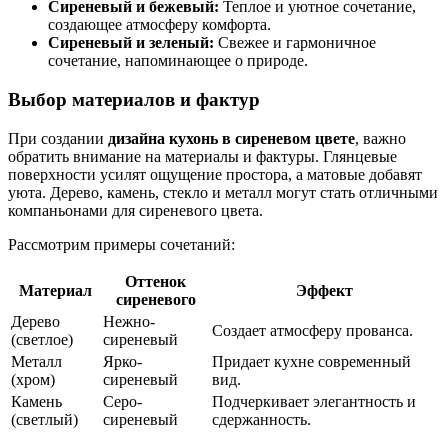
Сиреневый и бежевый:
Теплое и уютное сочетание,
создающее атмосферу комфорта.
Сиреневый и зеленый:
Свежее и гармоничное
сочетание, напоминающее о природе.
Выбор материалов и фактур
При создании
дизайна кухонь в сиреневом цвете
, важно
обратить внимание на материалы и фактуры. Глянцевые
поверхности усилят ощущение простора, а матовые добавят
уюта. Дерево, камень, стекло и металл могут стать отличными
компаньонами для сиреневого цвета.
Рассмотрим примеры сочетаний:
Оттенок
Материал
Эффект
сиреневого
Дерево
Нежно-
Создает атмосферу прованса.
(светлое)
сиреневый
Металл
Ярко-
Придает кухне современный
(хром)
сиреневый
вид.
Камень
Серо-
Подчеркивает элегантность и
(светлый)
сиреневый
сдержанность.