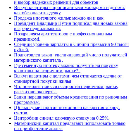
и выбор надежных решений для объектов
Выкуп квартиры с прописанными жильцами и детьми:
как обезопасить сделку
Продажа ипотечного жилья: можно ли и как
Президент Владимир Путин подписал два новых закона
в сфере недвижимости.
Поздравляем архитекторов с профессиональным
праздником!.
Средний уровень зарплаты в Сибири превысил 90 тысяч
рублей.
Подготовлен закон, увеличивающий число получателей
материнского капитала .
Где семейную ипотеку можно получить на покупку
квартиры на вторичном рынке? .
Выкуп квартиры с долгами: чем отличается сделка от
стандартной покупки жилья
Что позволит повысить спрос на первичном рынке,
рассказали эксперты.
Банки наращивают объемы кредитования по рыночным
программам.
ЦБ выступает против поэтапного раскрытия эскроу-
счетов.
Центробанк снизил ключевую ставку на 0,25%.
Материнский капитал предлагают использовать только
на приобретение жилья.