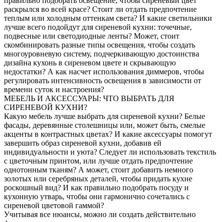
правильно подобрать освещение, чтобы сиреневый цвет
раскрылся во всей красе? Стоит ли отдать предпочтение
теплым или холодным оттенкам света? И какие светильники
лучше всего подойдут для сиреневой кухни: точечные,
подвесные или светодиодные ленты? Может, стоит
скомбинировать разные типы освещения, чтобы создать
многоуровневую систему, подчеркивающую достоинства
дизайна кухонь в сиреневом цвете и скрывающую
недостатки? А как насчет использования диммеров, чтобы
регулировать интенсивность освещения в зависимости от
времени суток и настроения?
МЕБЕЛЬ И АКСЕССУАРЫ: ЧТО ВЫБРАТЬ ДЛЯ
СИРЕНЕВОЙ КУХНИ?
Какую мебель лучше выбрать для сиреневой кухни? Белые
фасады, деревянные столешницы или, может быть, смелые
акценты в контрастных цветах? И какие аксессуары помогут
завершить образ сиреневой кухни, добавив ей
индивидуальности и уюта? Следует ли использовать текстиль
с цветочным принтом, или лучше отдать предпочтение
однотонным тканям? А может, стоит добавить немного
золотых или серебряных деталей, чтобы придать кухне
роскошный вид? И как правильно подобрать посуду и
кухонную утварь, чтобы они гармонично сочетались с
сиреневой цветовой гаммой?
Учитывая все нюансы, можно ли создать действительно