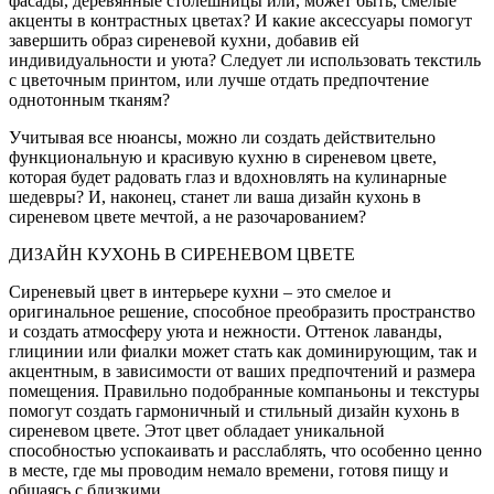
фасады, деревянные столешницы или, может быть, смелые
акценты в контрастных цветах? И какие аксессуары помогут
завершить образ сиреневой кухни, добавив ей
индивидуальности и уюта? Следует ли использовать текстиль
с цветочным принтом, или лучше отдать предпочтение
однотонным тканям?
Учитывая все нюансы, можно ли создать действительно
функциональную и красивую кухню в сиреневом цвете,
которая будет радовать глаз и вдохновлять на кулинарные
шедевры? И, наконец, станет ли ваша дизайн кухонь в
сиреневом цвете мечтой, а не разочарованием?
ДИЗАЙН КУХОНЬ В СИРЕНЕВОМ ЦВЕТЕ
Сиреневый цвет в интерьере кухни – это смелое и
оригинальное решение, способное преобразить пространство
и создать атмосферу уюта и нежности. Оттенок лаванды,
глицинии или фиалки может стать как доминирующим, так и
акцентным, в зависимости от ваших предпочтений и размера
помещения. Правильно подобранные компаньоны и текстуры
помогут создать гармоничный и стильный дизайн кухонь в
сиреневом цвете. Этот цвет обладает уникальной
способностью успокаивать и расслаблять, что особенно ценно
в месте, где мы проводим немало времени, готовя пищу и
общаясь с близкими.