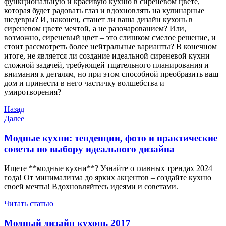
функциональную и красивую кухню в сиреневом цвете,
которая будет радовать глаз и вдохновлять на кулинарные
шедевры? И, наконец, станет ли ваша дизайн кухонь в
сиреневом цвете мечтой, а не разочарованием? Или,
возможно, сиреневый цвет – это слишком смелое решение, и
стоит рассмотреть более нейтральные варианты? В конечном
итоге, не является ли создание идеальной сиреневой кухни
сложной задачей, требующей тщательного планирования и
внимания к деталям, но при этом способной преобразить ваш
дом и принести в него частичку волшебства и
умиротворения?
Навигация
Предыдущая
Назад
запись
Следующая
Далее
по
запись
записям
Модные кухни: тенденции, фото и практические
советы по выбору идеального дизайна
Ищете **модные кухни**? Узнайте о главных трендах 2024
года! От минимализма до ярких акцентов – создайте кухню
своей мечты! Вдохновляйтесь идеями и советами.
Читать статью
Модный дизайн кухонь 2017