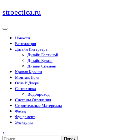
Перейти
stroectica.ru
к
содержимому
Новости
Вентиляция
Дизайн Интерьера
Дизайн Гостиной
Дизайн Кухни
Дизайн Спальни
Кровля Крыши
Монтаж Пола
Окна И Двери
Сантехника
Водопровод
Системы Отопления
Строительные Материалы
Фасад
Фундамент
Электрика
Закрыть
x
меню
Поиск