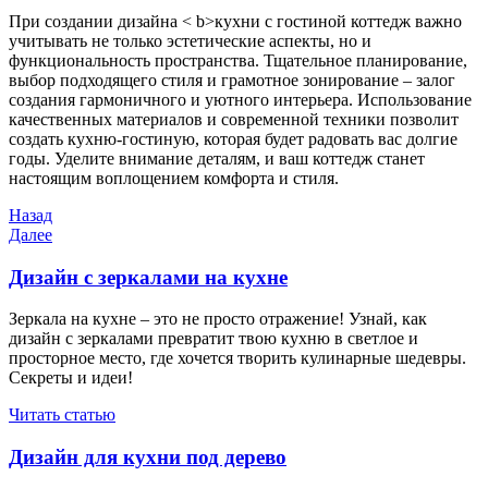
При создании дизайна < b>кухни с гостиной коттедж важно
учитывать не только эстетические аспекты, но и
функциональность пространства. Тщательное планирование,
выбор подходящего стиля и грамотное зонирование – залог
создания гармоничного и уютного интерьера. Использование
качественных материалов и современной техники позволит
создать кухню-гостиную, которая будет радовать вас долгие
годы. Уделите внимание деталям, и ваш коттедж станет
настоящим воплощением комфорта и стиля.
Навигация
Предыдущая
Назад
запись
Следующая
Далее
по
запись
записям
Дизайн с зеркалами на кухне
Зеркала на кухне – это не просто отражение! Узнай, как
дизайн с зеркалами превратит твою кухню в светлое и
просторное место, где хочется творить кулинарные шедевры.
Секреты и идеи!
Читать статью
Дизайн для кухни под дерево