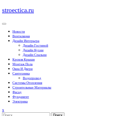
Перейти
stroectica.ru
к
содержимому
Новости
Вентиляция
Дизайн Интерьера
Дизайн Гостиной
Дизайн Кухни
Дизайн Спальни
Кровля Крыши
Монтаж Пола
Окна И Двери
Сантехника
Водопровод
Системы Отопления
Строительные Материалы
Фасад
Фундамент
Электрика
Закрыть
x
меню
Поиск