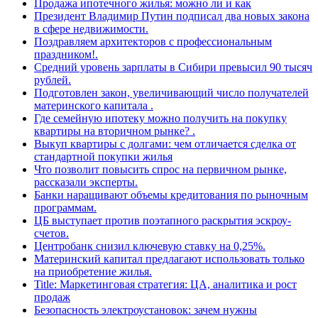
Продажа ипотечного жилья: можно ли и как
Президент Владимир Путин подписал два новых закона
в сфере недвижимости.
Поздравляем архитекторов с профессиональным
праздником!.
Средний уровень зарплаты в Сибири превысил 90 тысяч
рублей.
Подготовлен закон, увеличивающий число получателей
материнского капитала .
Где семейную ипотеку можно получить на покупку
квартиры на вторичном рынке? .
Выкуп квартиры с долгами: чем отличается сделка от
стандартной покупки жилья
Что позволит повысить спрос на первичном рынке,
рассказали эксперты.
Банки наращивают объемы кредитования по рыночным
программам.
ЦБ выступает против поэтапного раскрытия эскроу-
счетов.
Центробанк снизил ключевую ставку на 0,25%.
Материнский капитал предлагают использовать только
на приобретение жилья.
Title: Маркетинговая стратегия: ЦА, аналитика и рост
продаж
Безопасность электроустановок: зачем нужны