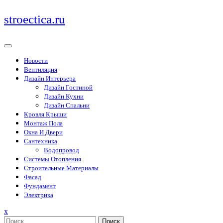
Перейти
stroectica.ru
к
содержимому
Новости
Вентиляция
Дизайн Интерьера
Дизайн Гостиной
Дизайн Кухни
Дизайн Спальни
Кровля Крыши
Монтаж Пола
Окна И Двери
Сантехника
Водопровод
Системы Отопления
Строительные Материалы
Фасад
Фундамент
Электрика
Закрыть
x
меню
Поиск