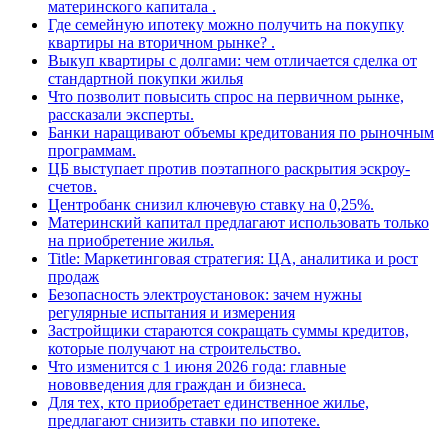
материнского капитала .
Где семейную ипотеку можно получить на покупку
квартиры на вторичном рынке? .
Выкуп квартиры с долгами: чем отличается сделка от
стандартной покупки жилья
Что позволит повысить спрос на первичном рынке,
рассказали эксперты.
Банки наращивают объемы кредитования по рыночным
программам.
ЦБ выступает против поэтапного раскрытия эскроу-
счетов.
Центробанк снизил ключевую ставку на 0,25%.
Материнский капитал предлагают использовать только
на приобретение жилья.
Title: Маркетинговая стратегия: ЦА, аналитика и рост
продаж
Безопасность электроустановок: зачем нужны
регулярные испытания и измерения
Застройщики стараются сокращать суммы кредитов,
которые получают на строительство.
Что изменится с 1 июня 2026 года: главные
нововведения для граждан и бизнеса.
Для тех, кто приобретает единственное жилье,
предлагают снизить ставки по ипотеке.