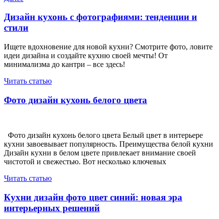
по
запись
записям
Дизайн кухонь с фотографиями: тенденции и
стили
Ищете вдохновение для новой кухни? Смотрите фото, ловите
идеи дизайна и создайте кухню своей мечты! От
минимализма до кантри – все здесь!
Читать статью
Фото дизайн кухонь белого цвета
Фото дизайн кухонь белого цвета Белый цвет в интерьере
кухни завоевывает популярность. Преимущества белой кухни
Дизайн кухни в белом цвете привлекает внимание своей
чистотой и свежестью. Вот несколько ключевых
Читать статью
Кухни дизайн фото цвет синий: новая эра
интерьерных решений