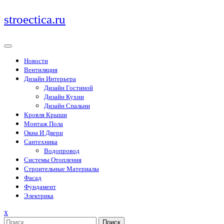
Перейти
stroectica.ru
к
содержимому
Новости
Вентиляция
Дизайн Интерьера
Дизайн Гостиной
Дизайн Кухни
Дизайн Спальни
Кровля Крыши
Монтаж Пола
Окна И Двери
Сантехника
Водопровод
Системы Отопления
Строительные Материалы
Фасад
Фундамент
Электрика
Закрыть
x
меню
Поиск