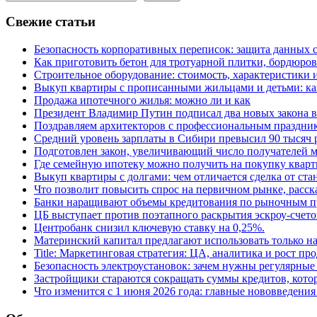
Свежие статьи
Безопасность корпоративных переписок: защита данных 
Как приготовить бетон для тротуарной плитки, бордюро
Строительное оборудование: стоимость, характеристики
Выкуп квартиры с прописанными жильцами и детьми: как
Продажа ипотечного жилья: можно ли и как
Президент Владимир Путин подписал два новых закона в
Поздравляем архитекторов с профессиональным праздник
Средний уровень зарплаты в Сибири превысил 90 тысяч 
Подготовлен закон, увеличивающий число получателей м
Где семейную ипотеку можно получить на покупку кварт
Выкуп квартиры с долгами: чем отличается сделка от ст
Что позволит повысить спрос на первичном рынке, расск
Банки наращивают объемы кредитования по рыночным п
ЦБ выступает против поэтапного раскрытия эскроу-счето
Центробанк снизил ключевую ставку на 0,25%.
Материнский капитал предлагают использовать только н
Title: Маркетинговая стратегия: ЦА, аналитика и рост пр
Безопасность электроустановок: зачем нужны регулярные
Застройщики стараются сокращать суммы кредитов, котор
Что изменится с 1 июня 2026 года: главные нововведения 