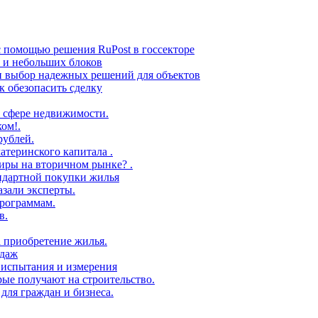
с помощью решения RuPost в госсекторе
в и небольших блоков
 и выбор надежных решений для объектов
 обезопасить сделку
 сфере недвижимости.
ом!.
рублей.
атеринского капитала .
иры на вторичном рынке? .
андартной покупки жилья
азали эксперты.
рограммам.
в.
а приобретение жилья.
одаж
 испытания и измерения
ые получают на строительство.
для граждан и бизнеса.