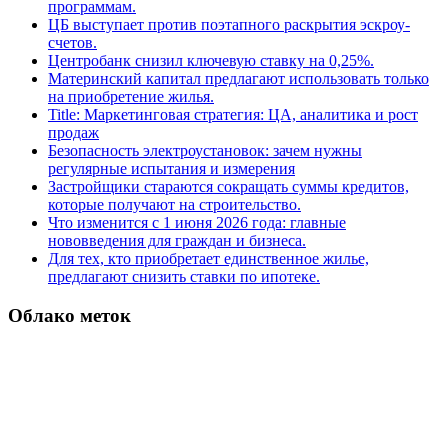
программам.
ЦБ выступает против поэтапного раскрытия эскроу-
счетов.
Центробанк снизил ключевую ставку на 0,25%.
Материнский капитал предлагают использовать только
на приобретение жилья.
Title: Маркетинговая стратегия: ЦА, аналитика и рост
продаж
Безопасность электроустановок: зачем нужны
регулярные испытания и измерения
Застройщики стараются сокращать суммы кредитов,
которые получают на строительство.
Что изменится с 1 июня 2026 года: главные
нововведения для граждан и бизнеса.
Для тех, кто приобретает единственное жилье,
предлагают снизить ставки по ипотеке.
Облако меток