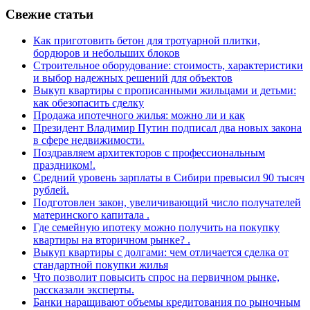
Свежие статьи
Как приготовить бетон для тротуарной плитки,
бордюров и небольших блоков
Строительное оборудование: стоимость, характеристики
и выбор надежных решений для объектов
Выкуп квартиры с прописанными жильцами и детьми:
как обезопасить сделку
Продажа ипотечного жилья: можно ли и как
Президент Владимир Путин подписал два новых закона
в сфере недвижимости.
Поздравляем архитекторов с профессиональным
праздником!.
Средний уровень зарплаты в Сибири превысил 90 тысяч
рублей.
Подготовлен закон, увеличивающий число получателей
материнского капитала .
Где семейную ипотеку можно получить на покупку
квартиры на вторичном рынке? .
Выкуп квартиры с долгами: чем отличается сделка от
стандартной покупки жилья
Что позволит повысить спрос на первичном рынке,
рассказали эксперты.
Банки наращивают объемы кредитования по рыночным