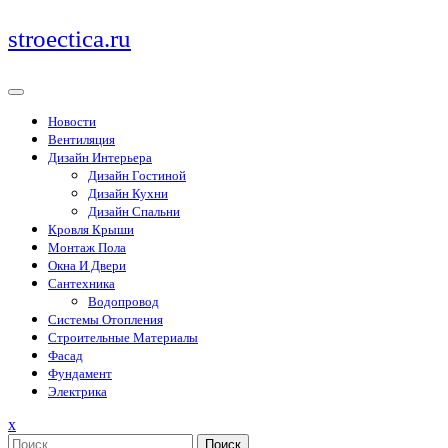
Перейти
stroectica.ru
к
содержимому
Новости
Вентиляция
Дизайн Интерьера
Дизайн Гостиной
Дизайн Кухни
Дизайн Спальни
Кровля Крыши
Монтаж Пола
Окна И Двери
Сантехника
Водопровод
Системы Отопления
Строительные Материалы
Фасад
Фундамент
Электрика
Закрыть
x
меню
Поиск