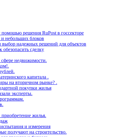
с помощью решения RuPost в госсекторе
в и небольших блоков
 и выбор надежных решений для объектов
 обезопасить сделку
 сфере недвижимости.
ом!.
рублей.
атеринского капитала .
иры на вторичном рынке? .
андартной покупки жилья
азали эксперты.
рограммам.
в.
а приобретение жилья.
одаж
 испытания и измерения
ые получают на строительство.