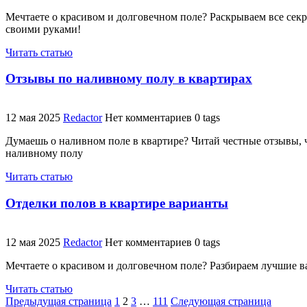
Мечтаете о красивом и долговечном поле? Раскрываем все сек
своими руками!
Читать статью
Отзывы по наливному полу в квартирах
12 мая 2025
Redactor
Нет комментариев
0 tags
Думаешь о наливном поле в квартире? Читай честные отзывы, 
наливному полу
Читать статью
Отделки полов в квартире варианты
12 мая 2025
Redactor
Нет комментариев
0 tags
Мечтаете о красивом и долговечном поле? Разбираем лучшие ва
Читать статью
Пагинация
Страница
Страница
Страница
Страница
Предыдущая страница
1
2
3
…
111
Следующая страница