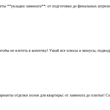
реты **укладки ламината**: от подготовки до финальных штрихо
чтобы не влететь в копеечку! Узнай все плюсы и минусы, подво
рианты отделки полов для квартиры: от ламината до плитки! Со