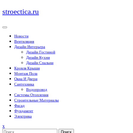
Перейти
stroectica.ru
к
содержимому
Новости
Вентиляция
Дизайн Интерьера
Дизайн Гостиной
Дизайн Кухни
Дизайн Спальни
Кровля Крыши
Монтаж Пола
Окна И Двери
Сантехника
Водопровод
Системы Отопления
Строительные Материалы
Фасад
Фундамент
Электрика
Закрыть
x
меню
Поиск