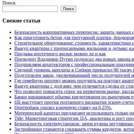
Поиск
записей
Поиск
Свежие статьи
Безопасность корпоративных переписок: защита данных 
Как приготовить бетон для тротуарной плитки, бордюро
Строительное оборудование: стоимость, характеристики
Выкуп квартиры с прописанными жильцами и детьми: как
Продажа ипотечного жилья: можно ли и как
Президент Владимир Путин подписал два новых закона в
Поздравляем архитекторов с профессиональным праздник
Средний уровень зарплаты в Сибири превысил 90 тысяч 
Подготовлен закон, увеличивающий число получателей м
Где семейную ипотеку можно получить на покупку кварт
Выкуп квартиры с долгами: чем отличается сделка от ст
Что позволит повысить спрос на первичном рынке, расск
Банки наращивают объемы кредитования по рыночным п
ЦБ выступает против поэтапного раскрытия эскроу-счето
Центробанк снизил ключевую ставку на 0,25%.
Материнский капитал предлагают использовать только н
Title: Маркетинговая стратегия: ЦА, аналитика и рост пр
Безопасность электроустановок: зачем нужны регулярные
Застройщики стараются сокращать суммы кредитов, котор