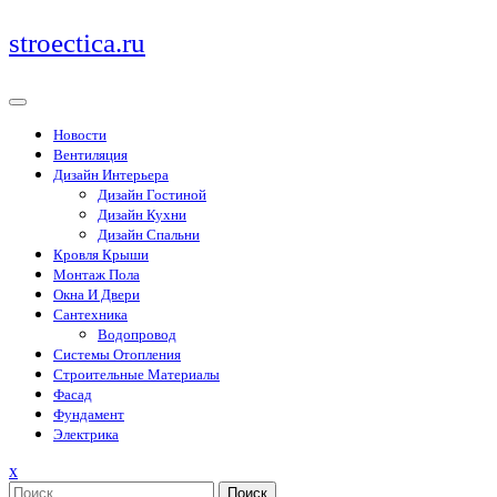
Перейти
stroectica.ru
к
содержимому
Новости
Вентиляция
Дизайн Интерьера
Дизайн Гостиной
Дизайн Кухни
Дизайн Спальни
Кровля Крыши
Монтаж Пола
Окна И Двери
Сантехника
Водопровод
Системы Отопления
Строительные Материалы
Фасад
Фундамент
Электрика
Закрыть
x
меню
Поиск