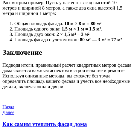
Рассмотрим пример. Пусть у нас есть фасад высотой 10
метров и шириной 8 метров, а также два окна высотой 1,5
метра и шириной 1 метра:
Общая площадь фасада:
10 м × 8 м = 80 м²
.
Площадь одного окна:
1,5 м × 1 м = 1,5 м²
.
Площадь двух окон:
2 × 1,5 м² = 3 м²
.
Площадь фасада с учетом окон:
80 м² — 3 м² = 77 м²
.
Заключение
Подводя итоги, правильный расчет квадратных метров фасада
дома является важным аспектом в строительстве и ремонте.
Используя описанные методы, вы сможете без труда
определить площадь вашего фасада и учесть все необходимые
детали, включая окна и двери.
Навигация
Предыдущая
Назад
запись
Следующая
Далее
по
запись
записям
Как самим утеплить фасад дома