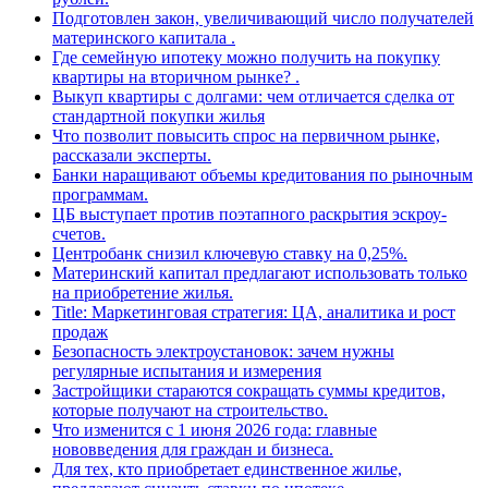
Подготовлен закон, увеличивающий число получателей
материнского капитала .
Где семейную ипотеку можно получить на покупку
квартиры на вторичном рынке? .
Выкуп квартиры с долгами: чем отличается сделка от
стандартной покупки жилья
Что позволит повысить спрос на первичном рынке,
рассказали эксперты.
Банки наращивают объемы кредитования по рыночным
программам.
ЦБ выступает против поэтапного раскрытия эскроу-
счетов.
Центробанк снизил ключевую ставку на 0,25%.
Материнский капитал предлагают использовать только
на приобретение жилья.
Title: Маркетинговая стратегия: ЦА, аналитика и рост
продаж
Безопасность электроустановок: зачем нужны
регулярные испытания и измерения
Застройщики стараются сокращать суммы кредитов,
которые получают на строительство.
Что изменится с 1 июня 2026 года: главные
нововведения для граждан и бизнеса.
Для тех, кто приобретает единственное жилье,